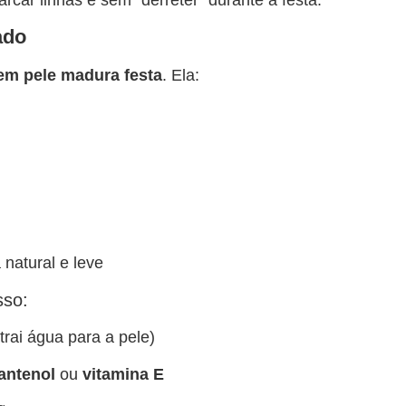
ado
m pele madura festa
. Ela:
natural e leve
sso:
trai água para a pele)
antenol
ou
vitamina E