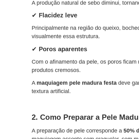
A produção natural de sebo diminui, torna
✔
Flacidez leve
Principalmente na região do queixo, boche
visualmente essa estrutura.
✔
Poros aparentes
Com o afinamento da pele, os poros ficam m
produtos cremosos.
A
maquiagem pele madura festa
deve gar
textura artificial.
2. Como Preparar a Pele Mad
A preparação de pele corresponde a
50% d
maquiagem assente sem craquelar, sem marc