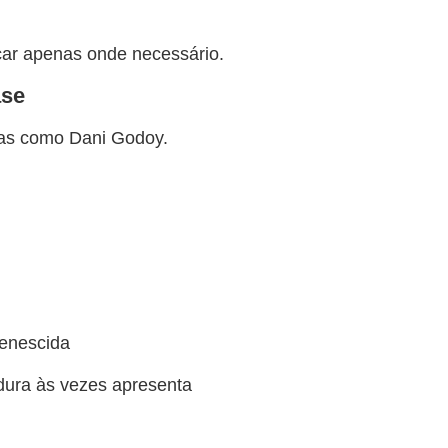
car apenas onde necessário.
ase
tas como Dani Godoy.
venescida
dura às vezes apresenta