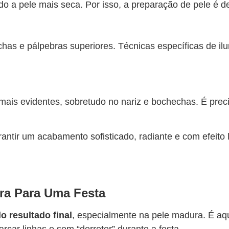
ndo a pele mais seca. Por isso, a preparação de pele é
chas e pálpebras superiores. Técnicas específicas de il
ais evidentes, sobretudo no nariz e bochechas. É precis
antir um acabamento sofisticado, radiante e com efeito 
ura Para Uma Festa
o resultado final
, especialmente na pele madura. É aqui
ar linhas e sem “derreter” durante a festa.